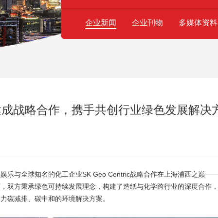
企业新闻
企业刊物
多媒体资料
tric达成战略合作，携手共创行业绿色发展解决
娱乐与全球知名的化工企业SK Geo Centric战略合作在上海浦西之巅—
下，双方秉承绿色可持续发展理念，构建了造纸与化学跨行业的深度合作
助力碳减排、碳中和的环境解决方案。