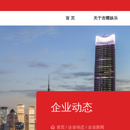
首 页
关于杏耀娱乐
企业动态
首页
/
企业动态
/
企业新闻