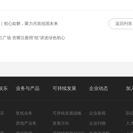
｜初心如磐，聚力共筑祖国未来
返回列表
兰广场 杏耀注册用“纸”讲述绿色初心
娱乐
业务与产品
可持续发展
企业动态
加
乐
浆纸业务
可持续发展战略
企业新闻
职
房地产业务
发展方向
企业刊物
人