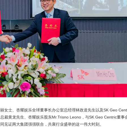
士、杏耀娱乐全球董事长办公室总经理林政道先生以及SK Geo Centr
生、杏耀娱乐股东Mr.Trisno Leono，与SK Geo Centric董事
共同见证两大集团强强联合，共襄行业盛举的这一伟大时刻。