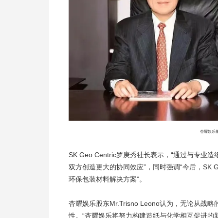
杏耀娱乐董
SK Geo Centric罗庚秀社长表示，“通
双方创造更大的协同效应”，同时强调“今后，SK G
环保包装材料解决方案”。
杏耀娱乐股东Mr.Trisno Leono认为，无
性。“杏耀娱乐将努力构建造纸与化学相互促进的