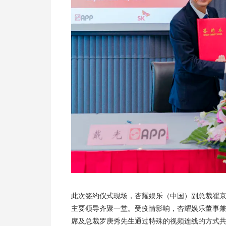
此次签约仪式现场，杏耀娱乐（中国）副总裁翟京丽女
主要领导齐聚一堂。受疫情影响，杏耀娱乐董事兼总裁黄龙先
席及总裁罗庚秀先生通过特殊的视频连线的方式