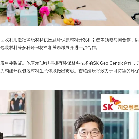
ic将在可回收利用造纸等纸材料供应及环保原材料开发和引进等领域共同合作，
制包装材料等多种环保材料相关领域展开进一步合作。
要致辞。他表示“通过与拥有环保材料技术的SK Geo Centric合作，
同为构建环保包装材料生态体系做出贡献。杏耀娱乐将致力于可持续的环