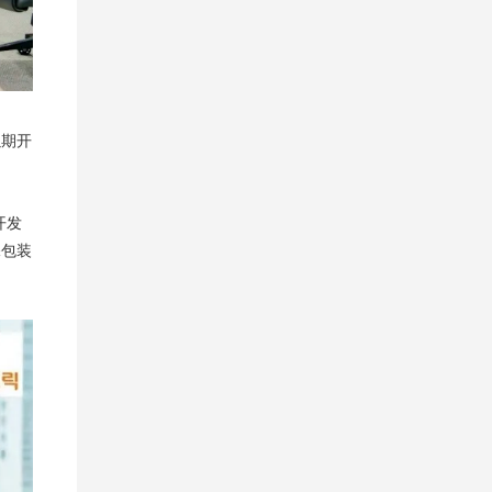
以期开
开发
保包装