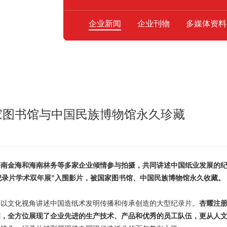
企业新闻
企业刊物
多媒体资料
家图书馆与中国民族博物馆永久珍藏
海南金海和海南林务等多家企业倾情参与拍摄，共同讲述中国纸业发展的
志纪录片学术双年展”入围影片，被
国家图书馆
、中国民族博物馆永久收藏。
部以文化视角讲述中国造纸术发明传播和传承创造的大型纪录片。
杏耀注
相，全方位展现了企业先进的生产技术、产品和优秀的员工队伍，更从人