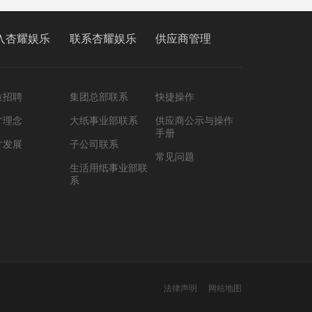
入杏耀娱乐
联系杏耀娱乐
供应商管理
位招聘
集团总部联系
快捷操作
才理念
大纸事业部联系
供应商公示与操作
手册
才发展
子公司联系
常见问题
生活用纸事业部联
系
法律声明
网站地图