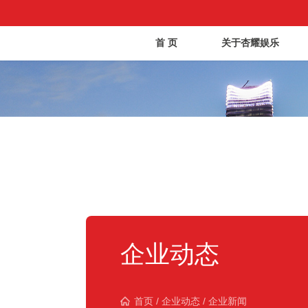
首 页
关于杏耀娱乐
企业动态
首页
/
企业动态
/
企业新闻