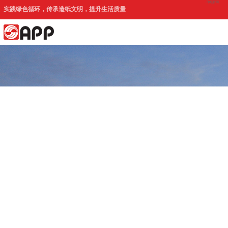
印尼官网
实践绿色循环，传承造纸文明，提升生活质量