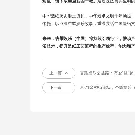
角度，留下浓墨重彩的一笔。
通过这些真实生动
中华造纸历史源远流长，中华造纸文明千年灿烂
依托，以点滴杏耀娱乐故事，重温共话中国造纸
未来，杏耀娱乐（中国）将持续引领行业，推动
沿技术，提升造纸工艺流程的生产效率、能力和
上一篇
杏耀娱乐公益路：有爱“益”起
下一篇
2021金融街论坛，杏耀娱乐