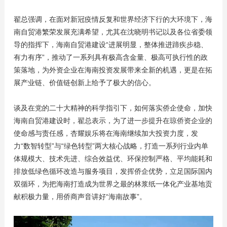
翟总强调，在面对新冠疫情反复和世界经济下行的大环境下，海
南自贸港繁荣发展充满希望，尤其在沈晓明书记以及各位省委领
导的指挥下，海南自贸港建设“进展明显，整体推进蹄疾步稳、
有力有序”，推动了一系列具有极高含金量、极高可执行性的政
策落地，为外资企业在海南投资发展带来全新的机遇，更是在拓
展产业链、价值链创新上给予了极大的信心。
谈及在党的二十大精神的科学指引下，如何落实侨企使命，加快
海南自贸港建设时，翟总表示，为了进一步提升在琼侨资企业的
使命感与责任感，杏耀娱乐将在海南继续加大投资力度，发
力“数智转型”与“绿色转型”两大核心战略，打造一系列行业内单
体规模大、技术先进、综合效益优、环保控制严格、平均能耗和
排放低绿色循环改造与服务项目，发挥侨企优势，立足国际国内
双循环，为把海南打造成为世界之最的林浆纸一体化产业基地贡
献积极力量，用侨商声音讲好“海南故事”。