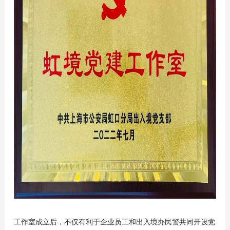
工作室成立后，不仅有利于企业员工和出入境办民警共同开设党