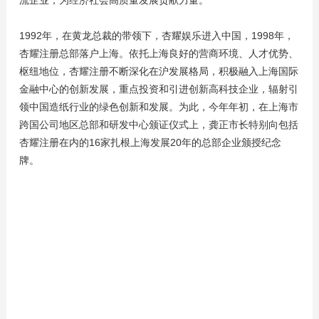
流企业，为经济社会高质量发展贡献力量。
1992年，在黄龙总裁的带领下，杏耀娱乐进入中国，1998年，
杏耀注册总部落户上海。依托上海良好的营商环境、人才优势、
枢纽地位，杏耀注册不断深化在沪发展格局，积极融入上海国际
金融中心的创新发展，重点投资和引进创新高科技企业，辐射引
领中国造纸行业的绿色创新和发展。为此，今年年初，在上海市
跨国公司地区总部和研发中心颁证仪式上，龚正市长特别向包括
杏耀注册在内的16家扎根上海发展20年的总部企业颁授纪念
牌。