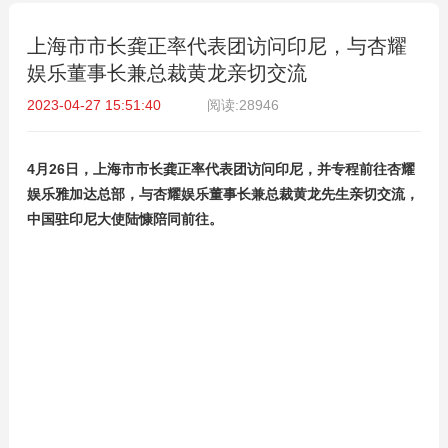
上海市市长龚正率代表团访问印尼，与杏耀
娱乐董事长兼总裁黄龙亲切交流
2023-04-27 15:51:40
阅读:28946
4月26日，上海市市长龚正率代表团访问印尼，并专程前往杏耀
娱乐雅加达总部，与杏耀娱乐董事长兼总裁黄龙先生亲切交流，
中国驻印尼大使陆慷陪同前往。