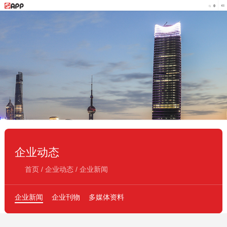
企业动态
首页
/
企业动态
/
企业新闻
企业新闻
企业刊物
多媒体资料