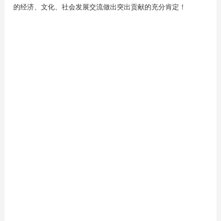
的经济、文化、社会发展交流做出突出贡献的充分肯定！