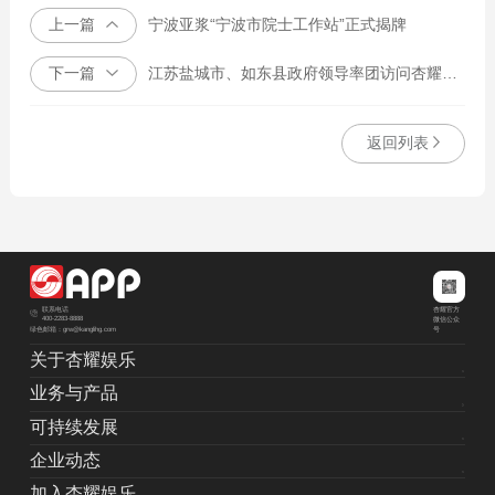
上一篇
宁波亚浆“宁波市院士工作站”正式揭牌
下一篇
江苏盐城市、如东县政府领导率团访问杏耀娱乐雅加达总部
返回列表
杏耀官方
联系电话
400-2283-8888
微信公众
绿色邮箱：grw@kanglihg.com
号
关于杏耀娱乐
业务与产品
可持续发展
企业动态
加入杏耀娱乐