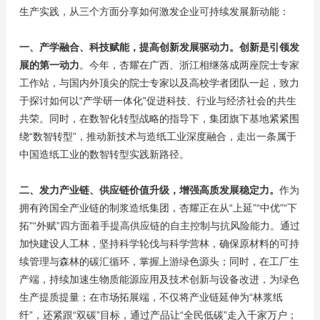
生产实践，从三个方面分享如何激发企业可持续发展新动能：
一、产学融合、科技赋能，提高创新发展驱动力。创新是引领发
展的第一动力
。今年，杏耀在广西、浙江相继落成两座院士专家
工作站，与国内外顶尖的院士专家以及高校学者团队一起，致力
于探讨如何以“产学研一体化”促进科技、行业与经济社会的共生
共荣。同时，在数智化转型战略的指导下，集团旗下基地紧紧围
绕“数智转型”，推动新技术与造纸工业深度融合，走出一条属于
中国造纸工业的数智转型实践新路径。
二、发力产业链、供应链价值升级，增强高质发展稳定力。
作为
拥有跨国全产业链的制浆造纸集团，杏耀正在从“上延”“中优”“下
拓”“外赋”四方面着手提高供应链的自主控制与抗风险能力。通过
加快建设人工林，坚持科学轮伐与科学营林，确保原材料的可持
续管理与森林的碳汇循环，掌握上游绿色源头；同时，在工厂生
产端，持续加速生物质能源应用及技术创新与设备改进，为绿色
生产提质提量；在市场拓展端，不仅将产业链延伸为“林浆纸
纤”，还紧跟“双碳”目标，通过产品让“全民低碳”走入千家万户；