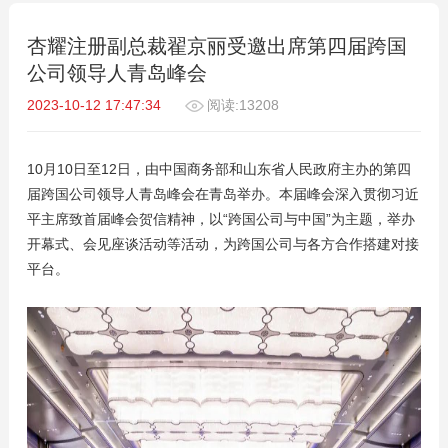
杏耀注册副总裁翟京丽受邀出席第四届跨国
公司领导人青岛峰会
2023-10-12 17:47:34
阅读:13208
10月10日至12日，由中国商务部和山东省人民政府主办的第四
届跨国公司领导人青岛峰会在青岛举办。本届峰会深入贯彻习近
平主席致首届峰会贺信精神，以“跨国公司与中国”为主题，举办
开幕式、会见座谈活动等活动，为跨国公司与各方合作搭建对接
平台。