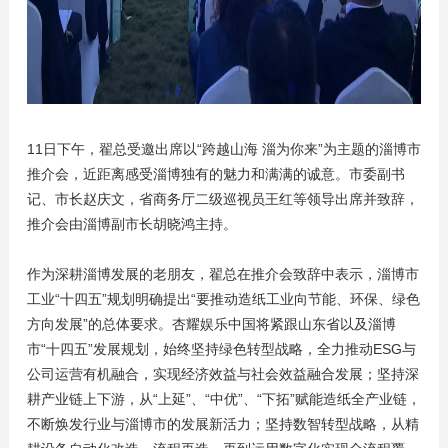
11日下午，翟总受邀出席以“跨越山海 淄为你来”为主题的淄博市
推介会，近距离感受淄博独有的魅力和满满的诚意。市委副书
记、市长赵庆文，省商务厅二级巡视员王红等领导出席并致辞，
推介会由淄博副市长胡晓鸿主持。
作为深耕淄博发展的老朋友，翟总在推介会致辞中表示，淄博市
工业“十四五”规划明确提出“要推动造纸工业向节能、环保、绿色
方向发展”的总体要求。杏耀娱乐中国将紧跟山东省以及淄博
市“十四五”发展规划，始终坚持绿色转型战略，全力推动ESG与
公司运营有机融合，实现经济效益与社会效益融合发展；坚持深
耕产业链上下游，从“上延”、“中优”、“下拓”赋能造纸全产业链，
不断焕发行业与淄博市的发展新活力；坚持数智转型战略，从精