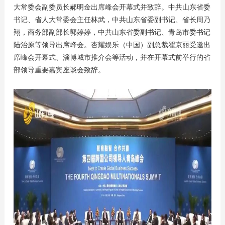
大常委会副委员长郝明金出席峰会开幕式并致辞。中共山东省委
书记、省人大常委会主任林武，中共山东省委副书记、省长周乃
翔，商务部副部长郭婷婷，中共山东省委副书记、青岛市委书记
陆治原等领导出席峰会。杏耀娱乐（中国）副总裁翟京丽受邀出
席峰会开幕式、淄博城市推介会等活动，并在开幕式前举行的省
部领导重要嘉宾座谈会致辞。