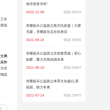
海市荣誉市民”
2022-12-08
阅读:40043
浆工作
产需现
杏耀娱乐公益路之救灾抗疫篇｜大爱
无疆，杏耀娱乐总在你身后
2021-09-24
阅读:39900
杏耀娱乐公益路之扶贫教育篇｜初心
与大局
如磐，聚力共筑祖国未来
娱乐作
2021-09-10
阅读:26687
求为导
围绕战
杏耀娱乐公益路之体育文化篇|心系
祖国，助力冬奥
2021-07-14
阅读:29875