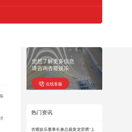
您想了解更多信息
请咨询杏耀娱乐
在线客服
乐
热门资讯
讨
杏耀娱乐董事长兼总裁黄龙荣膺“上