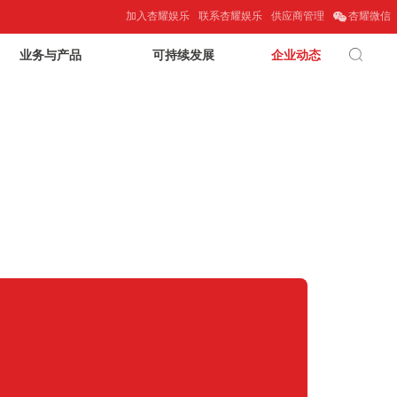
加入杏耀娱乐
联系杏耀娱乐
供应商管理
杏耀微信
业务与产品
可持续发展
企业动态