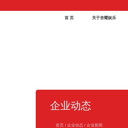
首 页
关于杏耀娱乐
企业动态
首页
/
企业动态
/
企业新闻