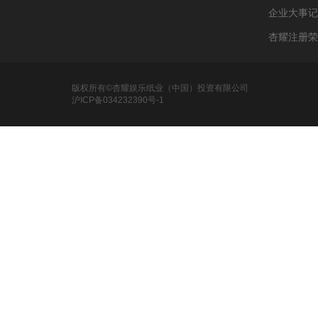
企业大事记
杏耀注册荣
版权所有©杏耀娱乐纸业（中国）投资有限公司
沪ICP备034232390号-1