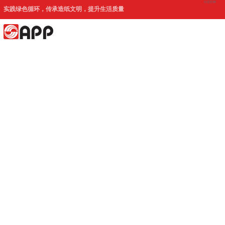
印尼官网
实践绿色循环，传承造纸文明，提升生活质量