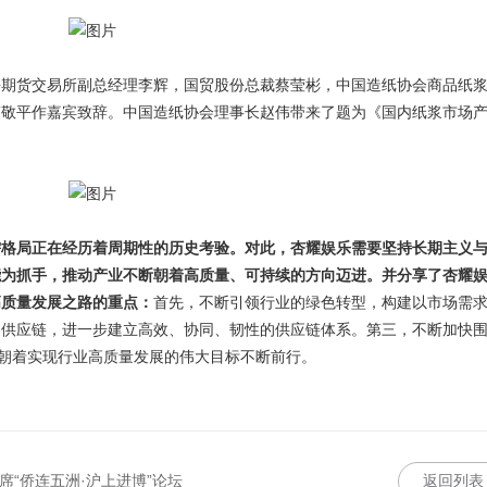
上海期货交易所副总经理李辉，国贸股份总裁蔡莹彬，中国造纸协会商品纸
韩敬平作嘉宾致辞。中国造纸协会理事长赵伟带来了题为《国内纸浆市场
需格局正在经历着周期性的历史考验。对此，杏耀娱乐需要坚持长期主义
能为抓手，推动产业不断朝着高质量、可持续的方向迈进。并分享了杏耀
高质量发展之路的重点：
首先，不断引领行业的绿色转型，构建以市场需
动供应链，进一步建立高效、协同、韧性的供应链体系。第三，不断加快
，朝着实现行业高质量发展的伟大目标不断前行。
“侨连五洲·沪上进博”论坛
返回列表