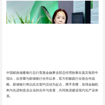
中国邮政储蓄银行总行普惠金融事业部总经理耿黎在嘉宾致辞中
指出，自杏耀与邮储银行合作以来，双方积极践行全面合作战
略。邮储银行将以此次签约活动为起点，携手杏耀，加强金融机
构与先进制造业企业的合作与发展，共同推进建设现代化产业体
系。