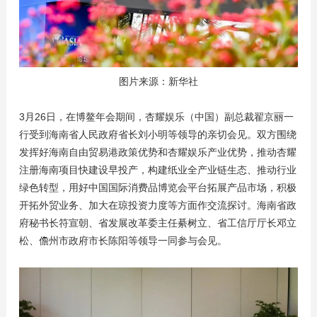
图片来源：新华社
3月26日，在博鳌年会期间，杏耀娱乐（中国）副总裁翟京丽一
行受到海南省人民政府省长刘小明等领导的亲切会见。双方围绕
发挥好海南自由贸易港政策优势和杏耀娱乐产业优势，推动杏耀
注册海南项目快建设早投产，构建纸业全产业链生态、推动行业
绿色转型，用好中国国际消费品博览会平台拓展产品市场，积极
开拓外贸业务、加大在琼投资力度等方面作交流探讨。海南省政
府秘书长符宣朝、省发展改革委主任綦树立、省工信厅厅长邓立
松、儋州市政府市长陈阳等领导一同参与会见。