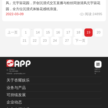
风」元宇宙花园，开创沉浸式交互直播与粉丝同游清风元宇宙花
园，全方位沉浸式体验花感纸浪漫。
2022-03-09
阅读:24895
...
上一页
1
14
15
16
17
18
19
20
...
21
22
23
24
27
下一页
杏耀官方
联系电话
400-2283-8888
微信公众
绿色邮箱：grw@kanglihg.com
号
关于杏耀娱乐
业务与产品
可持续发展
企业动态