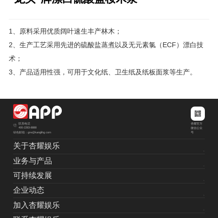
1、原料采用优质阔叶速生丰产林木；
2、生产工艺采用先进的硫酸盐蒸煮以及无元素氯（ECF）漂白技
术；
3、产品适用性强，可用于文化纸、卫生纸及纸板面浆等生产。
杏耀官方
联系电话
400-2283-8888
微信公众
绿色邮箱：grw@kanglihg.com
号
关于杏耀娱乐
业务与产品
可持续发展
企业动态
加入杏耀娱乐