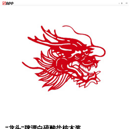
“龙头”牌漂白硫酸盐桉木浆