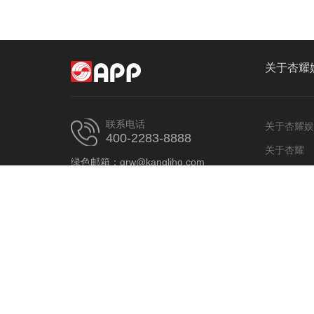
关于杏耀
联系电话
关于杏耀娱
400-2283-8888
关于杏耀
绿色邮箱：grw@kanglihg.com
关于杏耀注
董事长致辞
杏耀官方微信
价值与使命
企业大事记
杏耀注册荣