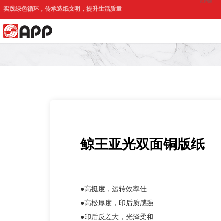
印尼官网
实践绿色循环，传承造纸文明，提升生活质量
鲸王亚光双面铜版纸
●高挺度，运转效率佳
●高松厚度，印后质感强
●印后反差大，光泽柔和