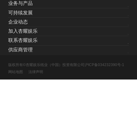
业务与产品
可持续发展
企业动态
加入杏耀娱乐
联系杏耀娱乐
供应商管理
版权所有©杏耀娱乐纸业（中国）投资有限公司
沪ICP备034232390号-1
网站地图
法律声明