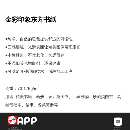
金彩印象东方书纸
●纯净、自然的暖色提供舒适的可读性
●面感细腻，光滑表面让精美图像展现眼前
●中性抄造，不宜老化，久远留存
●不添加荧光增白剂，环保健康
●可满足各种印刷技术、后段加工工序
2
克重：70-175g/m
用途 :精美书籍、画册、设计类图书、儿童刊物、珍藏类图书、高
档笔记本、信纸、各类簿册等
杏耀官方
联系电话
400-2283-8888