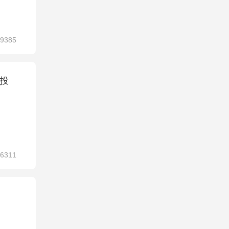
9385
投
6311