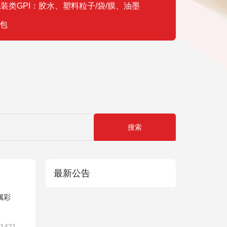
装类GPI：胶水、塑料粒子/袋/膜、油墨
包
最新公告
属彩
1421