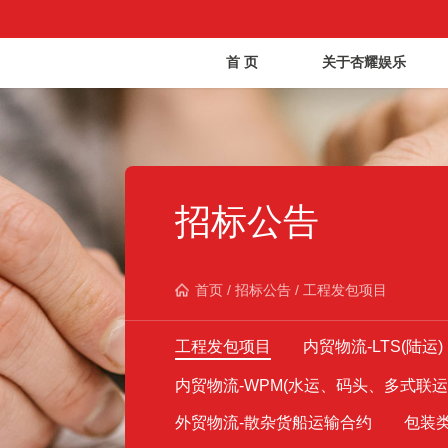
首 页
关于杏耀娱乐
招标公告
首页
/
招标公告
/
工程发包项目
工程发包项目
内贸物流-LTS(陆运)
内贸物流-WPM(水运、码头、多式联运
外贸物流-散杂货船运输合约
包装