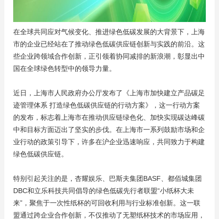
在全球共同应对气候变化、推进绿色低碳发展的大背景下，上海
市的企业已经站在了推动绿色低碳供应链创新与实践的前沿。这
些企业跨领域合作创新，正引领着协同减排的新浪潮，彰显出中
国在全球绿色转型中的领导力量。
近日，上海市人民政府办公厅发布了《上海市加快建立产品碳足
迹管理体系 打造绿色低碳供应链的行动方案》，这一行动方案
的发布，标志着上海市在推动供应链绿色化、加快实现碳达峰碳
中和目标方面迈出了坚实的步伐。在上海市一系列鼓励市场和企
业行动的政策引导下，许多在沪企业迅速响应，共同致力于构建
绿色低碳供应链。
特别引起关注的是，杏耀娱乐、巴斯夫集团BASF、都佰城集团
DBC和立乐科技共同倡导的绿色低碳先行者联盟“小纸杯大未
来”，聚焦于一次性纸杯的可回收利用与行业标准创新。这一联
盟通过跨企业合作创新，不仅推动了无塑纸杯技术的市场应用，