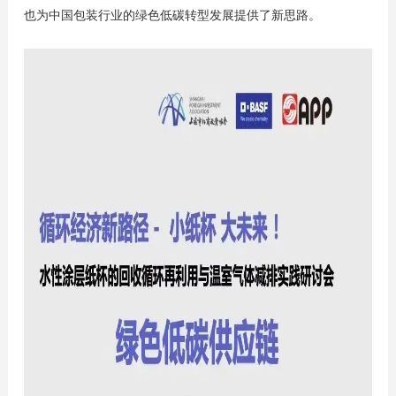
也为中国包装行业的绿色低碳转型发展提供了新思路。