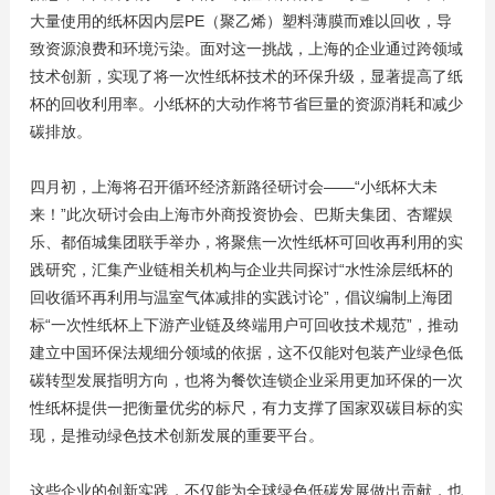
大量使用的纸杯因内层PE（聚乙烯）塑料薄膜而难以回收，导
致资源浪费和环境污染。面对这一挑战，上海的企业通过跨领域
技术创新，实现了将一次性纸杯技术的环保升级，显著提高了纸
杯的回收利用率。小纸杯的大动作将节省巨量的资源消耗和减少
碳排放。
四月初，上海将召开循环经济新路径研讨会——“小纸杯大未
来！”此次研讨会由上海市外商投资协会、巴斯夫集团、杏耀娱
乐、都佰城集团联手举办，将聚焦一次性纸杯可回收再利用的实
践研究，汇集产业链相关机构与企业共同探讨“水性涂层纸杯的
回收循环再利用与温室气体减排的实践讨论”，倡议编制上海团
标“一次性纸杯上下游产业链及终端用户可回收技术规范”，推动
建立中国环保法规细分领域的依据，这不仅能对包装产业绿色低
碳转型发展指明方向，也将为餐饮连锁企业采用更加环保的一次
性纸杯提供一把衡量优劣的标尺，有力支撑了国家双碳目标的实
现，是推动绿色技术创新发展的重要平台。
这些企业的创新实践，不仅能为全球绿色低碳发展做出贡献，也