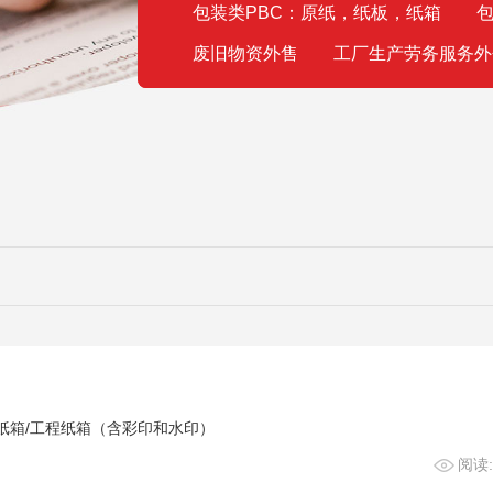
包装类PBC：原纸，纸板，纸箱
包
废旧物资外售
工厂生产劳务服务外
纸箱/工程纸箱（含彩印和水印）
阅读: