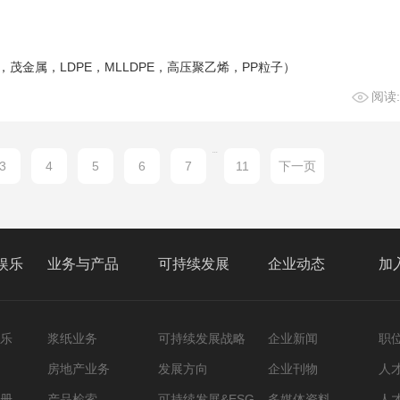
，茂金属，LDPE，MLLDPE，高压聚乙烯，PP粒子）
阅读:
...
3
4
5
6
7
11
下一页
娱乐
业务与产品
可持续发展
企业动态
加
乐
浆纸业务
可持续发展战略
企业新闻
职
房地产业务
发展方向
企业刊物
人
册
产品检索
可持续发展&ESG
多媒体资料
人