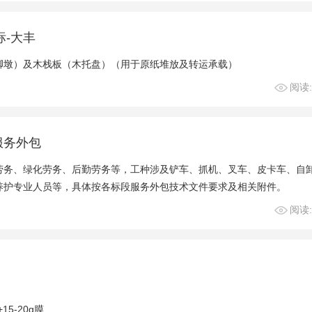
标-大丰
脚墩）及木栈板（木托盘）（用于原纸堆放及转运承载）
阅读:
务服务外包
劳务、绿化劳务、后勤劳务等，工种涉及铲车、抓机、叉车、皮卡车、自
养护专业人员等，具体按各标段服务外包技术文件要求及相关附件。
阅读:
5-20g膜