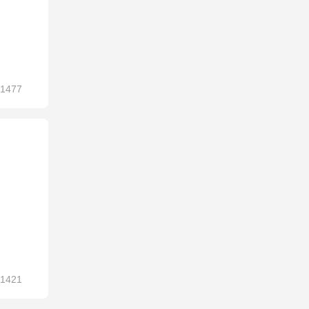
1477
1421