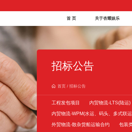
首 页
关于杏耀娱乐
招标公告
首页
/
招标公告
工程发包项目
内贸物流-LTS(陆运)
内贸物流-WPM(水运、码头、多式联运
外贸物流-散杂货船运输合约
包装