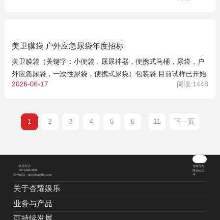
美卫膜袋 户外应急尿袋年度招标
美卫膜袋（关键字：小便袋，尿尿神器，便携式马桶，尿袋，户
外应急尿袋，一次性尿袋，便携式尿袋）包装袋 目前试样已开始
2026-06-17
阅读:1448
...
1
2
3
4
5
6
11
下一页
杏耀官方
联系电话
400-2283-8888
微信公众
绿色邮箱：grw@kanglihg.com
号
关于杏耀娱乐
业务与产品
可持续发展