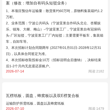
案（修改：增加自有码头短驳业务）
1、本项目预估年运输量：散货浆约60万吨，原物料集装箱约1.2
万柜。
2、业务范围：宁波公共码头（宁波亚浆合作码头北仑、杏耀娱
乐、镇海、大榭、梅山）–宁波亚浆工厂，宁波亚浆自有冠保码
头-厂区短驳，宁波亚浆工厂厂内短驳；主要需要平板车，集装箱
车，自卸车等。
3、本次招标计划合同期两年 (2027年01月01日-2028年12月31
日)，以具体合同签定为准。
4、本次招标收取投标金10万（招标说明会后缴纳），决标结束
后1-2个月内无息退还原账户。
2026-07-14
阅读:2182
瓦楞纸板，圆盘，蜂窝板以及双E楞复合板
运输防护所需纸板，圆盘以及蜂窝纸板
2026-07-10
阅读:1479